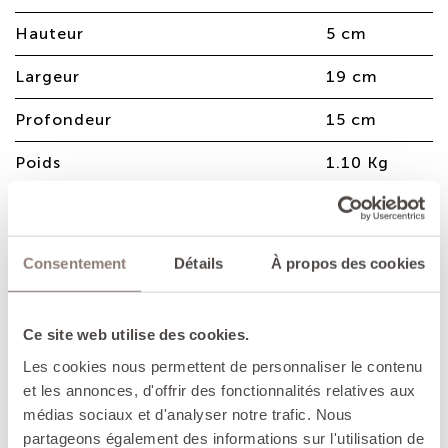
Hauteur
5 cm
Largeur
19 cm
Profondeur
15 cm
Poids
1.10 Kg
Plat rond en fonte émaillée, idéal pour
Consentement
Détails
À propos des cookies
cuire et servir directement à table avec
élégance.
Ce site web utilise des cookies.
AVANTAGES
Les cookies nous permettent de personnaliser le contenu
- La fonte retient efficacement la chaleur,
et les annonces, d'offrir des fonctionnalités relatives aux
permettant d'utiliser les réglages de cuisson les
médias sociaux et d'analyser notre trafic. Nous
plus doux et de conserver les plats chauds très
partageons également des informations sur l'utilisation de
longtemps.