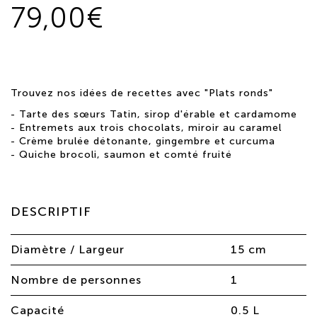
79,00€
Trouvez nos idées de recettes avec "Plats ronds"
-
Tarte des sœurs Tatin, sirop d'érable et cardamome
-
Entremets aux trois chocolats, miroir au caramel
-
Crème brulée détonante, gingembre et curcuma
-
Quiche brocoli, saumon et comté fruité
DESCRIPTIF
Diamètre / Largeur
15 cm
Nombre de personnes
1
Capacité
0.5 L