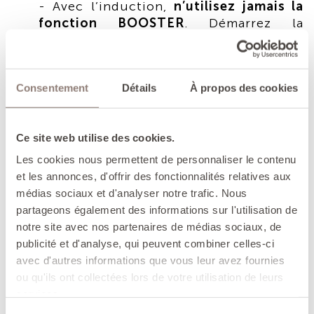
- Avec l’induction,
n’utilisez jamais la
fonction BOOSTER
. Démarrez la
puissance à minima puis augmentez
très progressivement pour ne pas créer
de choc thermique et fendiller l’émail.
Consentement
Détails
À propos des cookies
- Ne chauffez pas le contenant à vide :
l’émail pourrait être endommagé de
façon irréversible.
Ce site web utilise des cookies.
Les cookies nous permettent de personnaliser le contenu
• Pour remuer les préparations, n’utilisez
et les annonces, d'offrir des fonctionnalités relatives aux
pas de spatule ou d’accessoire métallique,
médias sociaux et d'analyser notre trafic. Nous
ne tapotez pas sur les rebords du récipient
partageons également des informations sur l'utilisation de
et ne découpez jamais les aliments à
notre site avec nos partenaires de médias sociaux, de
l’intérieur de votre ustensile sous peine de
publicité et d'analyse, qui peuvent combiner celles-ci
rayer, d’abîmer l’émail.
avec d'autres informations que vous leur avez fournies
ou qu'ils ont collectées lors de votre utilisation de leurs
services.
Conseils d’entretien