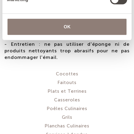
CONSEILS
- Cuisson : la fonte émaillée doit être chauffée
progressivement. Ne pas utiliser la fonction
booster des tables à induction pour ne pas créer
OK
de choc thermique.
- Entretien : ne pas utiliser d'éponge ni de
produits nettoyants trop abrasifs pour ne pas
endommager l'émail.
Cocottes
Faitouts
Plats et Terrines
Casseroles
Poêles Culinaires
Grils
Planchas Culinaires