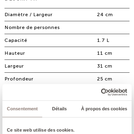
Diamètre / Largeur
24 cm
Nombre de personnes
Capacité
1.7 L
Hauteur
11 cm
Largeur
31 cm
Profondeur
25 cm
Poids
4.25 Kg
Consentement
Détails
À propos des cookies
Faitout en fonte émaillée, idéal pour
réaliser de succulents mijotés de
Ce site web utilise des cookies.
viandes, des sautés de légumes ainsi que