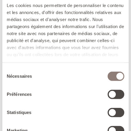
Les cookies nous permettent de personnaliser le contenu
des desserts gourmands
et les annonces, d'offrir des fonctionnalités relatives aux
médias sociaux et d'analyser notre trafic. Nous
AVANTAGES
partageons également des informations sur l'utilisation de
- La fonte retient efficacement la chaleur,
notre site avec nos partenaires de médias sociaux, de
permettant d'utiliser les réglages de cuisson les
publicité et d'analyse, qui peuvent combiner celles-ci
plus doux et de conserver les préparations
avec d'autres informations que vous leur avez fournies
chaudes très longtemps.
ou qu'ils ont collectées lors de votre utilisation de leurs
- Arrosage continu pendant la cuisson : les stries
services.
du couvercle intérieur condensent et
Sélection
redistribuent uniformément l'humidité chargée
Nécessaires
du
d'arômes des mets en préparation.
consentement
- Compatible tous feux, dont induction et four.
Préférences
- Produit unique, fait main : fabrication
artisanale française. Garantie à vie selon les
Statistiques
instructions d'utilisation et d'entretien
contenues dans la notice.
Marketing