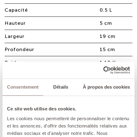
Capacité
0.5 L
Hauteur
5 cm
Largeur
19 cm
Profondeur
15 cm
Poids
1.10 Kg
Consentement
Détails
À propos des cookies
Plat rond en fonte émaillée, idéal pour
cuire et servir directement à table avec
élégance.
Ce site web utilise des cookies.
Les cookies nous permettent de personnaliser le contenu
AVANTAGES
et les annonces, d'offrir des fonctionnalités relatives aux
- La fonte retient efficacement la chaleur,
médias sociaux et d'analyser notre trafic. Nous
permettant d'utiliser les réglages de cuisson les