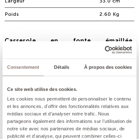
Largeur
33.0 cm
Poids
2.60 Kg
Casserole en fonte émaillée,
indispensable pour réaliser de
délicieuses sauces et soupes ...
Consentement
Détails
À propos des cookies
AVANTAGES
- La fonte retient efficacement la chaleur,
permettant d'utiliser les réglages de cuisson les
Ce site web utilise des cookies.
plus doux et de conserver les préparations
Les cookies nous permettent de personnaliser le contenu
chaudes très longtemps.
et les annonces, d'offrir des fonctionnalités relatives aux
médias sociaux et d'analyser notre trafic. Nous
- Manche en bois avec large crochet de
suspension.
partageons également des informations sur l'utilisation de
notre site avec nos partenaires de médias sociaux, de
- Compatible induction.
publicité et d'analyse, qui peuvent combiner celles-ci