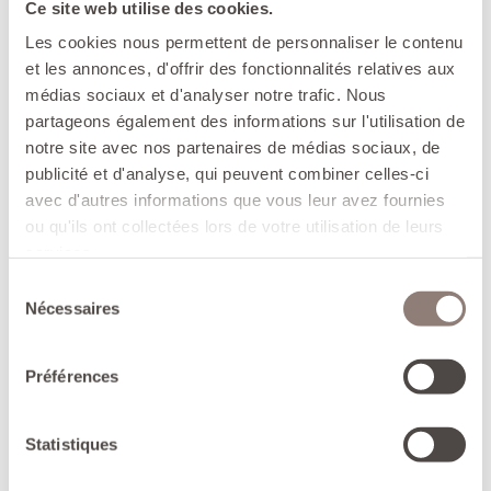
4 branches de thym
Ce site web utilise des cookies.
huile d'olive
Les cookies nous permettent de personnaliser le contenu
½ bouquet de persil
et les annonces, d'offrir des fonctionnalités relatives aux
médias sociaux et d'analyser notre trafic. Nous
partageons également des informations sur l'utilisation de
Étapes de la préparation
notre site avec nos partenaires de médias sociaux, de
publicité et d'analyse, qui peuvent combiner celles-ci
Laver les pommes de terre grenaille, les mini
avec d'autres informations que vous leur avez fournies
poivrons et les gousses d'ail. Les essuyer dans un
ou qu'ils ont collectées lors de votre utilisation de leurs
chiffon propre.
services.
Faire chauffer l'huile d'olive dans la cocotte.
Sélection
Nécessaires
Incorporer les légumes, les gousses d'ail
du
comprises. Ajouter le sel, le piment de Cayenne et
consentement
les branches de thym. Faire revenir à feu vif
Préférences
pendant deux à trois minutes en remuant
constamment avec une cuillère en bois.
Statistiques
Baisser le feu au plus bas, et laisser cuire à couvert