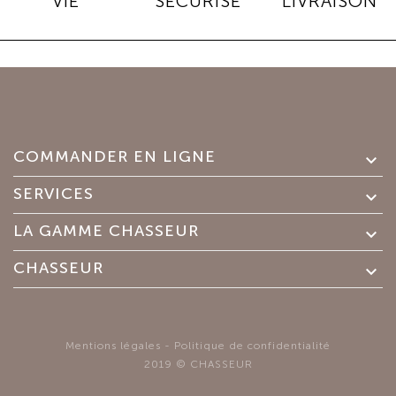
VIE
SÉCURISÉ
LIVRAISON
COMMANDER EN LIGNE

SERVICES

LA GAMME CHASSEUR

CHASSEUR

Mentions légales
-
Politique de confidentialité
2019 © CHASSEUR