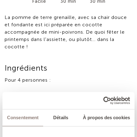
Facile
30 min
30 min
La pomme de terre grenaille, avec sa chair douce
et fondante est ici préparée en cocotte
accompagnée de mini-poivrons. De quoi fêter le
printemps dans l'assiette, ou plutôt... dans la
cocotte !
Ingrédients
Pour 4 personnes :
800 g de pommes de terre grenaille
6 gousses d'ail
4 cuil à soupe d'huile d'olive
10 à 12 mini-poivrons
Consentement
Détails
À propos des cookies
1 cuil à café de gros sel
1 à pincées de piment de Cayenne