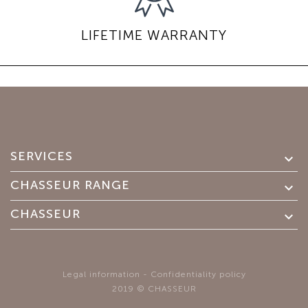
LIFETIME WARRANTY
SERVICES

CHASSEUR RANGE

CHASSEUR

Legal information
-
Confidentiality policy
2019 © CHASSEUR