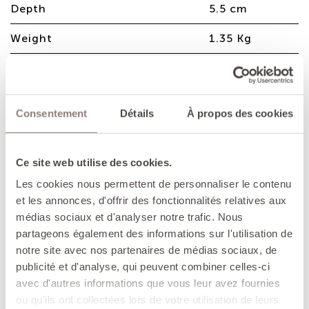
Depth
5.5 cm
Weight
1.35 Kg
Oval dish in enamelled cast iron, an
Consentement
Détails
À propos des cookies
elegant solution for cooking and
serving directly at the table.
Ce site web utilise des cookies.
ADVANTAGES
Les cookies nous permettent de personnaliser le contenu
- Perfect for making delicious gratins and roast
et les annonces, d'offrir des fonctionnalités relatives aux
meats...: cast iron retains heat efficiently,
médias sociaux et d'analyser notre trafic. Nous
allowing you to use the gentlest cooking
partageons également des informations sur l'utilisation de
methods.
notre site avec nos partenaires de médias sociaux, de
- Suitable for all cooking methods, including
publicité et d'analyse, qui peuvent combiner celles-ci
induction hobs and ovens.
avec d'autres informations que vous leur avez fournies
ou qu'ils ont collectées lors de votre utilisation de leurs
- Unique, handmade product: French