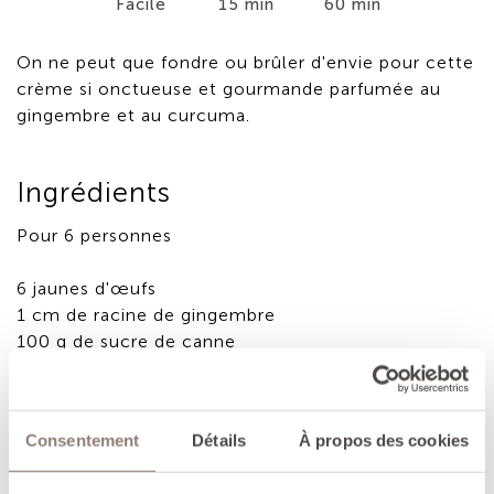
Facile
15 min
60 min
On ne peut que fondre ou brûler d'envie pour cette
crème si onctueuse et gourmande parfumée au
gingembre et au curcuma.
Ingrédients
Pour 6 personnes
6 jaunes d'œufs
1 cm de racine de gingembre
100 g de sucre de canne
25 cl de lait entier ou demi-écrémé
25 cl de crème liquide entière
½ cuil à café de curcuma moulu
Consentement
Détails
À propos des cookies
cassonnade