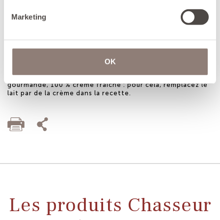
Marketing
Saupoudrer ensuite les crèmes de cassonade.
Caraméliser, soit avec un chalumeau, soit avec le
grill du four réglé très chaud (+ de 260°), en
plaçant les crèmes au plus haut. Déguster aussitôt.
OK
Astuce du chef : réalisez une version encore plus
gourmande, 100 % crème fraîche : pour cela, remplacez le
lait par de la crème dans la recette.
Les produits Chasseur