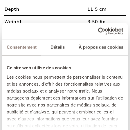
Depth
11.5 cm
Weight
3.50 Kg
Terrine in enamelled cast iron, an
Consentement
Détails
À propos des cookies
elegant solution for cooking and
serving directly at the table.
Ce site web utilise des cookies.
ADVANTAGES
Les cookies nous permettent de personnaliser le contenu
et les annonces, d'offrir des fonctionnalités relatives aux
- Suitable for all your recipes: cold, hot, sweet,
médias sociaux et d'analyser notre trafic. Nous
savoury...
partageons également des informations sur l'utilisation de
- Cast iron retains heat effectively, keeping food
notre site avec nos partenaires de médias sociaux, de
warm for long periods of time.
publicité et d'analyse, qui peuvent combiner celles-ci
avec d'autres informations que vous leur avez fournies
- Suitable for all cooking methods, including
ou qu'ils ont collectées lors de votre utilisation de leurs
induction hobs and ovens.