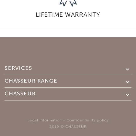
LIFETIME WARRANTY
SERVICES

CHASSEUR RANGE

CHASSEUR

Legal information
-
Confidentiality policy
2019 © CHASSEUR